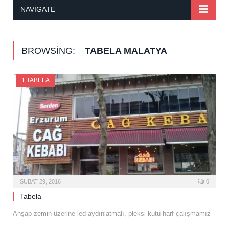
NAVIGATE
BROWSING:
TABELA MALATYA
1 TABELA
ŞUBAT 29, 2016
0
Tabela
Ahşap zemin üzerine led aydınlatmalı, pleksi kutu harf çalışmamız