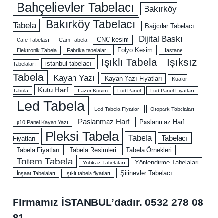
Bahçelievler Tabelacı
Bakırköy
Bakırköy Tabelacı
Tabela
Bağcılar Tabelacı
Dijital Baskı
CNC kesim
Cafe Tabelası
Cam Tabela
Folyo Kesim
Elektronik Tabela
Fabrika tabelaları
Hastane
Işıklı Tabela
Işıksız
istanbul tabelacı
Tabelaları
Tabela
Kayan Yazı
Kayan Yazı Fiyatları
Kuaför
Kutu Harf
Tabela
Lazer Kesim
Led Panel
Led Panel Fiyatları
Led Tabela
Led Tabela Fiyatları
Otopark Tabelaları
Paslanmaz Harf
Paslanmaz Harf
p10 Panel Kayan Yazı
Pleksi Tabela
Tabela
Tabelacı
Fiyatları
Tabela Fiyatları
Tabela Resimleri
Tabela Örnekleri
Totem Tabela
Yönlendirme Tabelalari
Yol ikaz Tabelaları
Şirinevler Tabelacı
İnşaat Tabelaları
ışıklı tabela fiyatları
Firmamız İSTANBUL’dadır.
0532 278 08
81