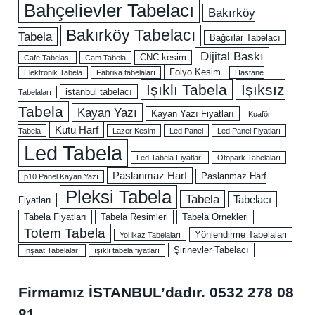
Bahçelievler Tabelacı
Bakırköy
Bakırköy Tabelacı
Tabela
Bağcılar Tabelacı
Dijital Baskı
CNC kesim
Cafe Tabelası
Cam Tabela
Folyo Kesim
Elektronik Tabela
Fabrika tabelaları
Hastane
Işıklı Tabela
Işıksız
istanbul tabelacı
Tabelaları
Tabela
Kayan Yazı
Kayan Yazı Fiyatları
Kuaför
Kutu Harf
Tabela
Lazer Kesim
Led Panel
Led Panel Fiyatları
Led Tabela
Led Tabela Fiyatları
Otopark Tabelaları
Paslanmaz Harf
Paslanmaz Harf
p10 Panel Kayan Yazı
Pleksi Tabela
Tabela
Tabelacı
Fiyatları
Tabela Fiyatları
Tabela Resimleri
Tabela Örnekleri
Totem Tabela
Yönlendirme Tabelalari
Yol ikaz Tabelaları
Şirinevler Tabelacı
İnşaat Tabelaları
ışıklı tabela fiyatları
Firmamız İSTANBUL’dadır.
0532 278 08
81