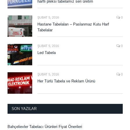
harfli pleksi tabelamız seri üretim
ŞUBAT 5, 2016
0
Hastane Tabelaları – Paslanmaz Kutu Harf
Tabelalar
ŞUBAT 5, 2016
0
Led Tabela
ŞUBAT 5, 2016
0
Her Türlü Tabela ve Reklam Ürünü
SON YAZILAR
Bahçelievler Tabelacı Ürünleri Fiyat Önerileri