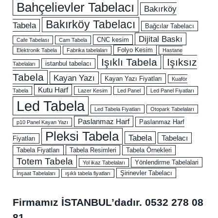
Bahçelievler Tabelacı
Bakırköy
Bakırköy Tabelacı
Tabela
Bağcılar Tabelacı
Dijital Baskı
CNC kesim
Cafe Tabelası
Cam Tabela
Folyo Kesim
Elektronik Tabela
Fabrika tabelaları
Hastane
Işıklı Tabela
Işıksız
istanbul tabelacı
Tabelaları
Tabela
Kayan Yazı
Kayan Yazı Fiyatları
Kuaför
Kutu Harf
Tabela
Lazer Kesim
Led Panel
Led Panel Fiyatları
Led Tabela
Led Tabela Fiyatları
Otopark Tabelaları
Paslanmaz Harf
Paslanmaz Harf
p10 Panel Kayan Yazı
Pleksi Tabela
Tabela
Tabelacı
Fiyatları
Tabela Fiyatları
Tabela Resimleri
Tabela Örnekleri
Totem Tabela
Yönlendirme Tabelalari
Yol ikaz Tabelaları
Şirinevler Tabelacı
İnşaat Tabelaları
ışıklı tabela fiyatları
Firmamız İSTANBUL’dadır.
0532 278 08
81