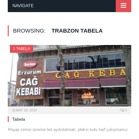
NAVIGATE
BROWSING:
TRABZON TABELA
1 TABELA
ŞUBAT 29, 2016
0
Tabela
Ahşap zemin üzerine led aydınlatmalı, pleksi kutu harf çalışmamız