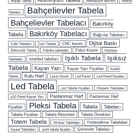
Ahşap Tabela
Animasyon devresi
Ataköy
Bahçelievler Tabela
Tabelacı
Bahçelievler Tabelacı
Bakırköy
Bakırköy Tabelacı
Tabela
Bağcılar Tabelacı
Dijital Baskı
CNC kesim
Cafe Tabelası
Cam Tabela
Folyo Kesim
Elektronik Tabela
Fabrika tabelaları
Hastane
Işıklı Tabela
Işıksız
istanbul tabelacı
Tabelaları
Tabela
Kayan Yazı
Kayan Yazı Fiyatları
Kuaför
Kutu Harf
Tabela
Lazer Kesim
Led Panel
Led Panel Fiyatları
Led Tabela
Led Tabela Fiyatları
Otopark Tabelaları
Paslanmaz Harf
Paslanmaz Harf
p10 Panel Kayan Yazı
Pleksi Tabela
Tabela
Tabelacı
Fiyatları
Tabela Fiyatları
Tabela Resimleri
Tabela Örnekleri
Totem Tabela
Yönlendirme Tabelalari
Yol ikaz Tabelaları
Şirinevler Tabelacı
İnşaat Tabelaları
ışıklı tabela fiyatları