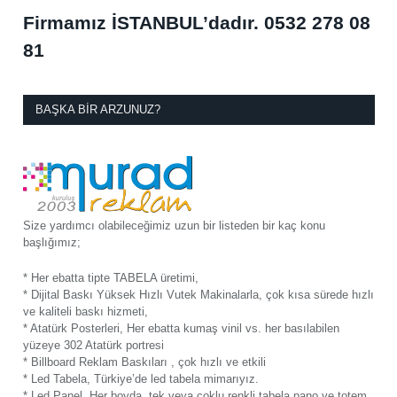
Firmamız İSTANBUL’dadır.
0532 278 08
81
BAŞKA BIR ARZUNUZ?
Size yardımcı olabileceğimiz uzun bir listeden bir kaç konu
başlığımız;
* Her ebatta tipte TABELA üretimi,
* Dijital Baskı Yüksek Hızlı Vutek Makinalarla, çok kısa sürede hızlı
ve kaliteli baskı hizmeti,
* Atatürk Posterleri, Her ebatta kumaş vinil vs. her basılabilen
yüzeye 302 Atatürk portresi
* Billboard Reklam Baskıları , çok hızlı ve etkili
* Led Tabela, Türkiye’de led tabela mimarıyız.
* Led Panel, Her boyda, tek veya çoklu renkli tabela pano ve totem