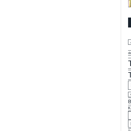
d
B
K
T