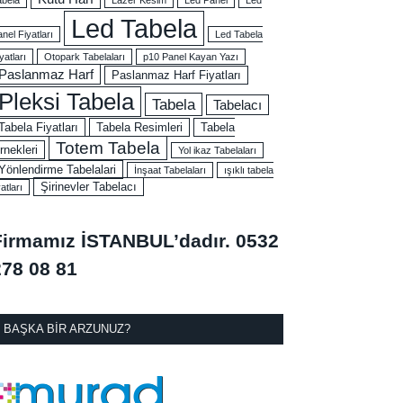
Led Tabela
nel Fiyatları
Led Tabela
yatları
Otopark Tabelaları
p10 Panel Kayan Yazı
Paslanmaz Harf
Paslanmaz Harf Fiyatları
Pleksi Tabela
Tabela
Tabelacı
Tabela Fiyatları
Tabela Resimleri
Tabela
Totem Tabela
rnekleri
Yol ikaz Tabelaları
Yönlendirme Tabelalari
İnşaat Tabelaları
ışıklı tabela
Şirinevler Tabelacı
yatları
Firmamız İSTANBUL’dadır.
0532
278 08 81
BAŞKA BIR ARZUNUZ?