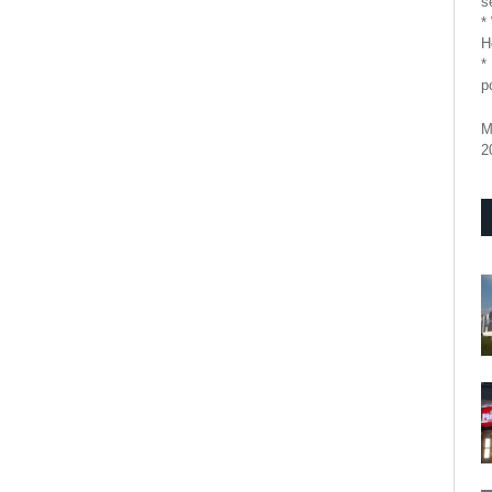
se
*
H
*
p
M
2