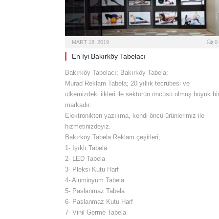
MART 18, 2019
0
En İyi Bakırköy Tabelacı
Bakırköy Tabelacı; Bakırköy Tabela;
Murad Reklam Tabela; 20 yıllık tecrübesi ve
ülkemizdeki ilkleri ile sektörün öncüsü olmuş büyük bi
markadır.
Elektronikten yazılıma, kendi öncü ürünlerimiz ile
hizmetinizdeyiz.
Bakırköy Tabela Reklam çeşitleri;
1- Işıklı Tabela
2- LED Tabela
3- Pleksi Kutu Harf
4- Alüminyum Tabela
5- Paslanmaz Tabela
6- Paslanmaz Kutu Harf
7- Vinil Germe Tabela