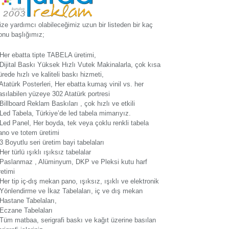
ize yardımcı olabileceğimiz uzun bir listeden bir kaç
onu başlığımız;
 Her ebatta tipte TABELA üretimi,
 Dijital Baskı Yüksek Hızlı Vutek Makinalarla, çok kısa
ürede hızlı ve kaliteli baskı hizmeti,
 Atatürk Posterleri, Her ebatta kumaş vinil vs. her
asılabilen yüzeye 302 Atatürk portresi
 Billboard Reklam Baskıları , çok hızlı ve etkili
 Led Tabela, Türkiye’de led tabela mimarıyız.
 Led Panel, Her boyda, tek veya çoklu renkli tabela
ano ve totem üretimi
 3 Boyutlu seri üretim bayi tabelaları
 Her türlü ışıklı ışıksız tabelalar
 Paslanmaz , Alüminyum, DKP ve Pleksi kutu harf
retimi
 Her tip iç-dış mekan pano, ışıksız, ışıklı ve elektronik
 Yönlendirme ve İkaz Tabelaları, iç ve dış mekan
 Hastane Tabelaları,
 Eczane Tabelaları
 Tüm matbaa, serigrafi baskı ve kağıt üzerine basılan