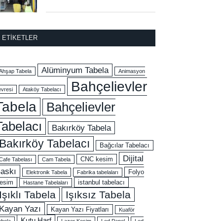
ETIKETLER
Alüminyum Tabela
Ahşap Tabela
Animasyon
Bahçelievler
evresi
Ataköy Tabelacı
Tabela
Bahçelievler
Tabelacı
Bakırköy Tabela
Bakırköy Tabelacı
Bağcılar Tabelacı
Dijital
CNC kesim
Cafe Tabelası
Cam Tabela
askı
Folyo
Elektronik Tabela
Fabrika tabelaları
esim
istanbul tabelacı
Hastane Tabelaları
Işıklı Tabela
Işıksız Tabela
Kayan Yazı
Kayan Yazı Fiyatları
Kuaför
Kutu Harf
abela
Lazer Kesim
Led Panel
Led