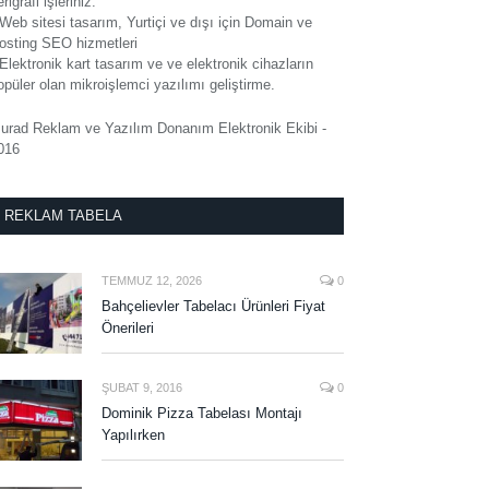
rigrafi işleriniz.
 Web sitesi tasarım, Yurtiçi ve dışı için Domain ve
osting SEO hizmetleri
 Elektronik kart tasarım ve ve elektronik cihazların
opüler olan mikroişlemci yazılımı geliştirme.
urad Reklam ve Yazılım Donanım Elektronik Ekibi -
016
REKLAM TABELA
TEMMUZ 12, 2026
0
Bahçelievler Tabelacı Ürünleri Fiyat
Önerileri
ŞUBAT 9, 2016
0
Dominik Pizza Tabelası Montajı
Yapılırken