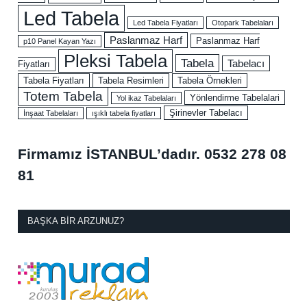
Led Tabela
Led Tabela Fiyatları
Otopark Tabelaları
Paslanmaz Harf
Paslanmaz Harf
p10 Panel Kayan Yazı
Pleksi Tabela
Tabela
Tabelacı
Fiyatları
Tabela Fiyatları
Tabela Resimleri
Tabela Örnekleri
Totem Tabela
Yönlendirme Tabelalari
Yol ikaz Tabelaları
Şirinevler Tabelacı
İnşaat Tabelaları
ışıklı tabela fiyatları
Firmamız İSTANBUL’dadır.
0532 278 08
81
BAŞKA BIR ARZUNUZ?