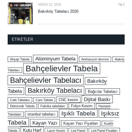
NISAN 12, 2026
0
Bakırköy Tabelacı 2026
ETIKETLER
Alüminyum Tabela
Ahşap Tabela
Animasyon devresi
Ataköy
Bahçelievler Tabela
Tabelacı
Bahçelievler Tabelacı
Bakırköy
Bakırköy Tabelacı
Tabela
Bağcılar Tabelacı
Dijital Baskı
CNC kesim
Cafe Tabelası
Cam Tabela
Folyo Kesim
Elektronik Tabela
Fabrika tabelaları
Hastane
Işıklı Tabela
Işıksız
istanbul tabelacı
Tabelaları
Tabela
Kayan Yazı
Kayan Yazı Fiyatları
Kuaför
Kutu Harf
Tabela
Lazer Kesim
Led Panel
Led Panel Fiyatları