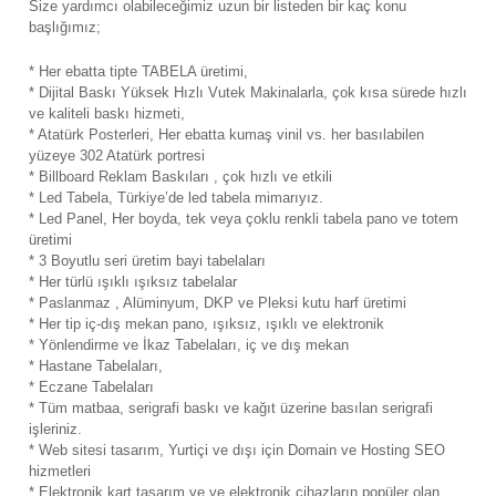
Size yardımcı olabileceğimiz uzun bir listeden bir kaç konu
başlığımız;
* Her ebatta tipte TABELA üretimi,
* Dijital Baskı Yüksek Hızlı Vutek Makinalarla, çok kısa sürede hızlı
ve kaliteli baskı hizmeti,
* Atatürk Posterleri, Her ebatta kumaş vinil vs. her basılabilen
yüzeye 302 Atatürk portresi
* Billboard Reklam Baskıları , çok hızlı ve etkili
* Led Tabela, Türkiye’de led tabela mimarıyız.
* Led Panel, Her boyda, tek veya çoklu renkli tabela pano ve totem
üretimi
* 3 Boyutlu seri üretim bayi tabelaları
* Her türlü ışıklı ışıksız tabelalar
* Paslanmaz , Alüminyum, DKP ve Pleksi kutu harf üretimi
* Her tip iç-dış mekan pano, ışıksız, ışıklı ve elektronik
* Yönlendirme ve İkaz Tabelaları, iç ve dış mekan
* Hastane Tabelaları,
* Eczane Tabelaları
* Tüm matbaa, serigrafi baskı ve kağıt üzerine basılan serigrafi
işleriniz.
* Web sitesi tasarım, Yurtiçi ve dışı için Domain ve Hosting SEO
hizmetleri
* Elektronik kart tasarım ve ve elektronik cihazların popüler olan