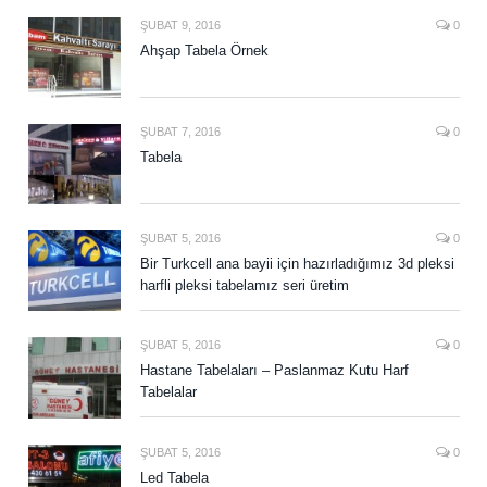
ŞUBAT 9, 2016
0
Ahşap Tabela Örnek
ŞUBAT 7, 2016
0
Tabela
ŞUBAT 5, 2016
0
Bir Turkcell ana bayii için hazırladığımız 3d pleksi
harfli pleksi tabelamız seri üretim
ŞUBAT 5, 2016
0
Hastane Tabelaları – Paslanmaz Kutu Harf
Tabelalar
ŞUBAT 5, 2016
0
Led Tabela