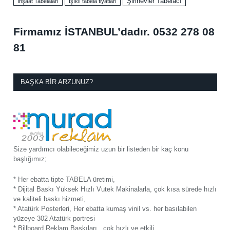
Şirinevler Tabelacı
İnşaat Tabelaları
ışıklı tabela fiyatları
Firmamız İSTANBUL’dadır.
0532 278 08
81
BAŞKA BIR ARZUNUZ?
Size yardımcı olabileceğimiz uzun bir listeden bir kaç konu
başlığımız;
* Her ebatta tipte TABELA üretimi,
* Dijital Baskı Yüksek Hızlı Vutek Makinalarla, çok kısa sürede hızlı
ve kaliteli baskı hizmeti,
* Atatürk Posterleri, Her ebatta kumaş vinil vs. her basılabilen
yüzeye 302 Atatürk portresi
* Billboard Reklam Baskıları , çok hızlı ve etkili