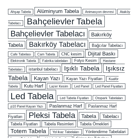
Alüminyum Tabela
Ahşap Tabela
Animasyon devresi
Ataköy
Bahçelievler Tabela
Tabelacı
Bahçelievler Tabelacı
Bakırköy
Bakırköy Tabelacı
Tabela
Bağcılar Tabelacı
Dijital Baskı
CNC kesim
Cafe Tabelası
Cam Tabela
Folyo Kesim
Elektronik Tabela
Fabrika tabelaları
Hastane
Işıklı Tabela
Işıksız
istanbul tabelacı
Tabelaları
Tabela
Kayan Yazı
Kayan Yazı Fiyatları
Kuaför
Kutu Harf
Tabela
Lazer Kesim
Led Panel
Led Panel Fiyatları
Led Tabela
Led Tabela Fiyatları
Otopark Tabelaları
Paslanmaz Harf
Paslanmaz Harf
p10 Panel Kayan Yazı
Pleksi Tabela
Tabela
Tabelacı
Fiyatları
Tabela Fiyatları
Tabela Resimleri
Tabela Örnekleri
Totem Tabela
Yönlendirme Tabelalari
Yol ikaz Tabelaları