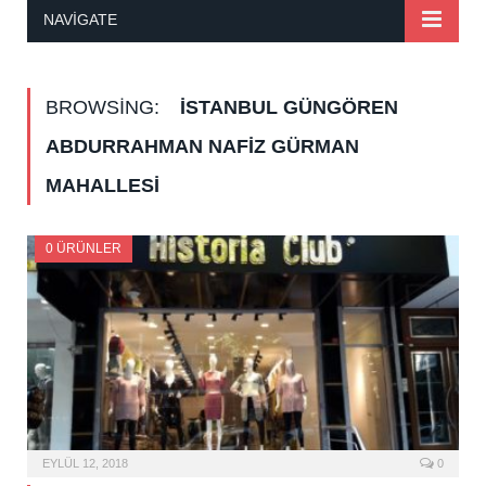
NAVIGATE
BROWSING:
İSTANBUL GÜNGÖREN
ABDURRAHMAN NAFIZ GÜRMAN
MAHALLESI
0 ÜRÜNLER
EYLÜL 12, 2018
0