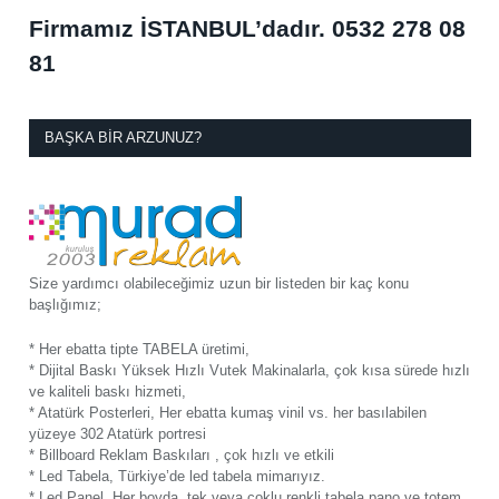
Firmamız İSTANBUL’dadır.
0532 278 08
81
BAŞKA BIR ARZUNUZ?
Size yardımcı olabileceğimiz uzun bir listeden bir kaç konu
başlığımız;
* Her ebatta tipte TABELA üretimi,
* Dijital Baskı Yüksek Hızlı Vutek Makinalarla, çok kısa sürede hızlı
ve kaliteli baskı hizmeti,
* Atatürk Posterleri, Her ebatta kumaş vinil vs. her basılabilen
yüzeye 302 Atatürk portresi
* Billboard Reklam Baskıları , çok hızlı ve etkili
* Led Tabela, Türkiye’de led tabela mimarıyız.
* Led Panel, Her boyda, tek veya çoklu renkli tabela pano ve totem