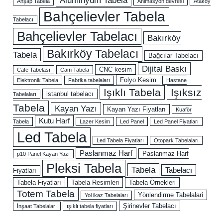
Ahşap Tabela
Animasyon devresi
Ataköy
Bahçelievler Tabela
Tabelacı
Bahçelievler Tabelacı
Bakırköy
Bakırköy Tabelacı
Tabela
Bağcılar Tabelacı
Dijital Baskı
CNC kesim
Cafe Tabelası
Cam Tabela
Folyo Kesim
Elektronik Tabela
Fabrika tabelaları
Hastane
Işıklı Tabela
Işıksız
istanbul tabelacı
Tabelaları
Tabela
Kayan Yazı
Kayan Yazı Fiyatları
Kuaför
Kutu Harf
Tabela
Lazer Kesim
Led Panel
Led Panel Fiyatları
Led Tabela
Led Tabela Fiyatları
Otopark Tabelaları
Paslanmaz Harf
Paslanmaz Harf
p10 Panel Kayan Yazı
Pleksi Tabela
Tabela
Tabelacı
Fiyatları
Tabela Fiyatları
Tabela Resimleri
Tabela Örnekleri
Totem Tabela
Yönlendirme Tabelalari
Yol ikaz Tabelaları
Şirinevler Tabelacı
İnşaat Tabelaları
ışıklı tabela fiyatları