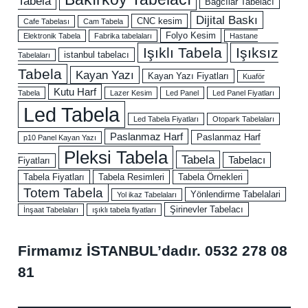
Tabela
Bağcılar Tabelacı
Dijital Baskı
CNC kesim
Cafe Tabelası
Cam Tabela
Folyo Kesim
Elektronik Tabela
Fabrika tabelaları
Hastane
Işıklı Tabela
Işıksız
istanbul tabelacı
Tabelaları
Tabela
Kayan Yazı
Kayan Yazı Fiyatları
Kuaför
Kutu Harf
Tabela
Lazer Kesim
Led Panel
Led Panel Fiyatları
Led Tabela
Led Tabela Fiyatları
Otopark Tabelaları
Paslanmaz Harf
Paslanmaz Harf
p10 Panel Kayan Yazı
Pleksi Tabela
Tabela
Tabelacı
Fiyatları
Tabela Fiyatları
Tabela Resimleri
Tabela Örnekleri
Totem Tabela
Yönlendirme Tabelalari
Yol ikaz Tabelaları
Şirinevler Tabelacı
İnşaat Tabelaları
ışıklı tabela fiyatları
Firmamız İSTANBUL’dadır.
0532 278 08
81