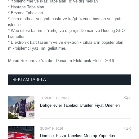
* Yönlendirme ve İkaz Tabelaları, iç ve dış mekan
* Hastane Tabelaları,
* Eczane Tabelaları
* Tüm matbaa, serigrafi baskı ve kağıt üzerine basılan serigrafi
işleriniz.
* Web sitesi tasarım, Yurtiçi ve dışı için Domain ve Hosting SEO
hizmetleri
* Elektronik kart tasarım ve ve elektronik cihazların popüler olan
mikroişlemci yazılımı geliştirme.
Murad Reklam ve Yazılım Donanım Elektronik Ekibi - 2016
REKLAM TABELA
TEMMUZ 12, 2026
0
Bahçelievler Tabelacı Ürünleri Fiyat Önerileri
ŞUBAT 9, 2016
0
Dominik Pizza Tabelası Montajı Yapılırken