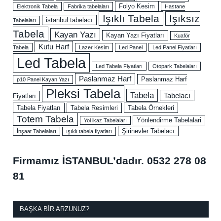
Folyo Kesim
Elektronik Tabela
Fabrika tabelaları
Hastane
Işıklı Tabela
Işıksız
istanbul tabelacı
Tabelaları
Tabela
Kayan Yazı
Kayan Yazı Fiyatları
Kuaför
Kutu Harf
Tabela
Lazer Kesim
Led Panel
Led Panel Fiyatları
Led Tabela
Led Tabela Fiyatları
Otopark Tabelaları
Paslanmaz Harf
Paslanmaz Harf
p10 Panel Kayan Yazı
Pleksi Tabela
Tabela
Tabelacı
Fiyatları
Tabela Fiyatları
Tabela Resimleri
Tabela Örnekleri
Totem Tabela
Yönlendirme Tabelalari
Yol ikaz Tabelaları
Şirinevler Tabelacı
İnşaat Tabelaları
ışıklı tabela fiyatları
Firmamız İSTANBUL’dadır.
0532 278 08
81
BAŞKA BIR ARZUNUZ?