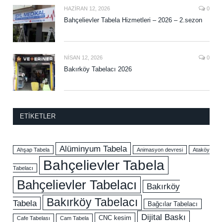
HAZIRAN 12, 2026
0
Bahçelievler Tabela Hizmetleri – 2026 – 2.sezon
NISAN 12, 2026
0
Bakırköy Tabelacı 2026
ETIKETLER
Alüminyum Tabela
Ahşap Tabela
Animasyon devresi
Ataköy
Bahçelievler Tabela
Tabelacı
Bahçelievler Tabelacı
Bakırköy
Bakırköy Tabelacı
Tabela
Bağcılar Tabelacı
Dijital Baskı
CNC kesim
Cafe Tabelası
Cam Tabela