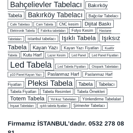
Bahçelievler Tabelacı
Bakırköy
Bakırköy Tabelacı
Tabela
Bağcılar Tabelacı
Dijital Baskı
CNC kesim
Cafe Tabelası
Cam Tabela
Folyo Kesim
Elektronik Tabela
Fabrika tabelaları
Hastane
Işıklı Tabela
Işıksız
istanbul tabelacı
Tabelaları
Tabela
Kayan Yazı
Kayan Yazı Fiyatları
Kuaför
Kutu Harf
Tabela
Lazer Kesim
Led Panel
Led Panel Fiyatları
Led Tabela
Led Tabela Fiyatları
Otopark Tabelaları
Paslanmaz Harf
Paslanmaz Harf
p10 Panel Kayan Yazı
Pleksi Tabela
Tabela
Tabelacı
Fiyatları
Tabela Fiyatları
Tabela Resimleri
Tabela Örnekleri
Totem Tabela
Yönlendirme Tabelalari
Yol ikaz Tabelaları
Şirinevler Tabelacı
İnşaat Tabelaları
ışıklı tabela fiyatları
Firmamız İSTANBUL’dadır.
0532 278 08
81