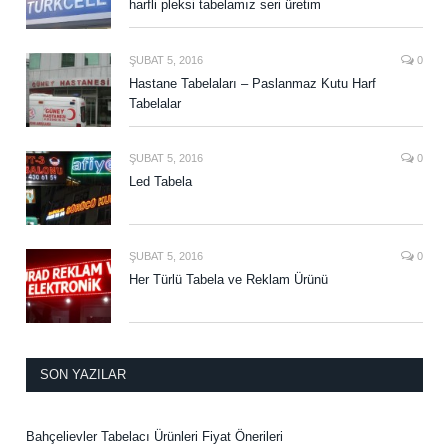
harfli pleksi tabelamız seri üretim
ŞUBAT 5, 2016
0
Hastane Tabelaları – Paslanmaz Kutu Harf
Tabelalar
ŞUBAT 5, 2016
0
Led Tabela
ŞUBAT 5, 2016
0
Her Türlü Tabela ve Reklam Ürünü
SON YAZILAR
Bahçelievler Tabelacı Ürünleri Fiyat Önerileri