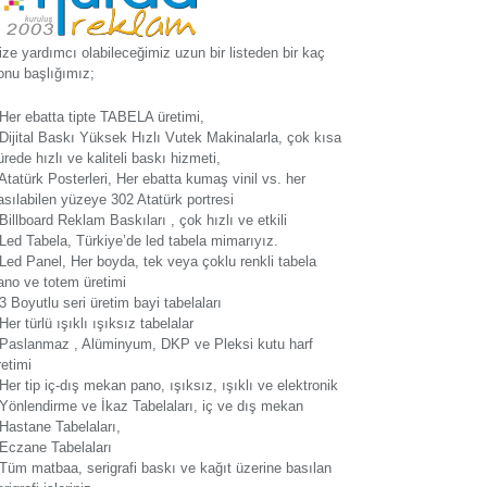
ize yardımcı olabileceğimiz uzun bir listeden bir kaç
onu başlığımız;
 Her ebatta tipte TABELA üretimi,
 Dijital Baskı Yüksek Hızlı Vutek Makinalarla, çok kısa
ürede hızlı ve kaliteli baskı hizmeti,
 Atatürk Posterleri, Her ebatta kumaş vinil vs. her
asılabilen yüzeye 302 Atatürk portresi
 Billboard Reklam Baskıları , çok hızlı ve etkili
 Led Tabela, Türkiye’de led tabela mimarıyız.
 Led Panel, Her boyda, tek veya çoklu renkli tabela
ano ve totem üretimi
 3 Boyutlu seri üretim bayi tabelaları
 Her türlü ışıklı ışıksız tabelalar
 Paslanmaz , Alüminyum, DKP ve Pleksi kutu harf
retimi
 Her tip iç-dış mekan pano, ışıksız, ışıklı ve elektronik
 Yönlendirme ve İkaz Tabelaları, iç ve dış mekan
 Hastane Tabelaları,
 Eczane Tabelaları
 Tüm matbaa, serigrafi baskı ve kağıt üzerine basılan