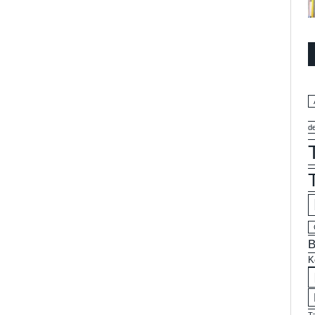
d
B
K
T