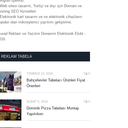
rigrafi işleriniz.
 Web sitesi tasarım, Yurtiçi ve dışı için Domain ve
osting SEO hizmetleri
 Elektronik kart tasarım ve ve elektronik cihazların
opüler olan mikroişlemci yazılımı geliştirme.
urad Reklam ve Yazılım Donanım Elektronik Ekibi -
016
REKLAM TABELA
TEMMUZ 12, 2026
0
Bahçelievler Tabelacı Ürünleri Fiyat
Önerileri
ŞUBAT 9, 2016
0
Dominik Pizza Tabelası Montajı
Yapılırken