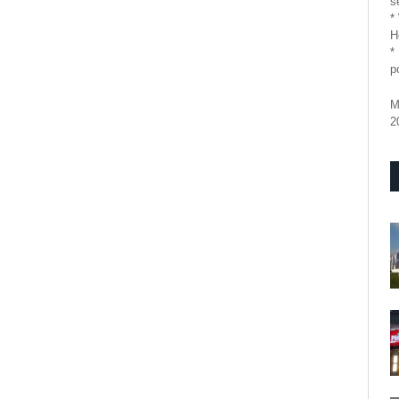
se
*
H
*
p
M
2