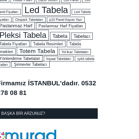
Led Tabela
nel Fiyatları
Led Tabela
yatları
Otopark Tabelaları
p10 Panel Kayan Yazı
Paslanmaz Harf
Paslanmaz Harf Fiyatları
Pleksi Tabela
Tabela
Tabelacı
Tabela Fiyatları
Tabela Resimleri
Tabela
Totem Tabela
rnekleri
Yol ikaz Tabelaları
Yönlendirme Tabelalari
İnşaat Tabelaları
ışıklı tabela
Şirinevler Tabelacı
yatları
Firmamız İSTANBUL’dadır.
0532
278 08 81
BAŞKA BIR ARZUNUZ?