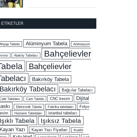
ETIKETLER
Alüminyum Tabela
Ahşap Tabela
Animasyon
Bahçelievler
evresi
Ataköy Tabelacı
Tabela
Bahçelievler
Tabelacı
Bakırköy Tabela
Bakırköy Tabelacı
Bağcılar Tabelacı
Dijital
CNC kesim
Cafe Tabelası
Cam Tabela
askı
Folyo
Elektronik Tabela
Fabrika tabelaları
esim
istanbul tabelacı
Hastane Tabelaları
Işıklı Tabela
Işıksız Tabela
Kayan Yazı
Kayan Yazı Fiyatları
Kuaför
Kutu Harf
abela
Lazer Kesim
Led Panel
Led