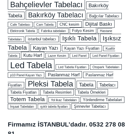
Bahçelievler Tabelacı
Bakırköy
Bakırköy Tabelacı
Tabela
Bağcılar Tabelacı
Dijital Baskı
CNC kesim
Cafe Tabelası
Cam Tabela
Folyo Kesim
Elektronik Tabela
Fabrika tabelaları
Hastane
Işıklı Tabela
Işıksız
istanbul tabelacı
Tabelaları
Tabela
Kayan Yazı
Kayan Yazı Fiyatları
Kuaför
Kutu Harf
Tabela
Lazer Kesim
Led Panel
Led Panel Fiyatları
Led Tabela
Led Tabela Fiyatları
Otopark Tabelaları
Paslanmaz Harf
Paslanmaz Harf
p10 Panel Kayan Yazı
Pleksi Tabela
Tabela
Tabelacı
Fiyatları
Tabela Fiyatları
Tabela Resimleri
Tabela Örnekleri
Totem Tabela
Yönlendirme Tabelalari
Yol ikaz Tabelaları
Şirinevler Tabelacı
İnşaat Tabelaları
ışıklı tabela fiyatları
Firmamız İSTANBUL’dadır.
0532 278 08
81