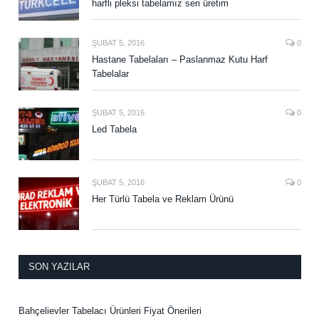
harfli pleksi tabelamız seri üretim
ŞUBAT 5, 2016
0
Hastane Tabelaları – Paslanmaz Kutu Harf
Tabelalar
ŞUBAT 5, 2016
0
Led Tabela
ŞUBAT 5, 2016
0
Her Türlü Tabela ve Reklam Ürünü
SON YAZILAR
Bahçelievler Tabelacı Ürünleri Fiyat Önerileri