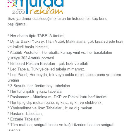
Size yardımcı olabileceğimiz uzun bir listeden bir kaç konu
başlığımız;
* Her ebatta tipte TABELA üretimi,
* Dijital Baskı Yüksek Hızlı Vutek Makinalarla, çok kısa sürede hızlı
ve kaliteli baskı hizmeti,
* Atatürk Posterleri, Her ebatta kumaş vinil vs. her basılabilen
yüzeye 302 Atatürk portresi
* Billboard Reklam Baskıları , çok hızlı ve etkili
* Led Tabela, Türkiye’de led tabela mimarıyız.
* Led Panel, Her boyda, tek veya çoklu renkli tabela pano ve totem
üretimi
* 3 Boyutlu seri üretim bayi tabelaları
* Her türlü ışıklı ışıksız tabelalar
* Paslanmaz , Alüminyum, DKP ve Pleksi kutu harf üretimi
* Her tip iç-dış mekan pano, ışıksız, ışıklı ve elektronik
* Yönlendirme ve İkaz Tabelaları, iç ve dış mekan
* Hastane Tabelaları,
* Eczane Tabelaları
* Tüm matbaa, serigrafi baskı ve kağıt üzerine basılan serigrafi
işleriniz.