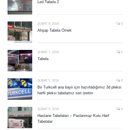
Led Tabela 2
ŞUBAT 9, 2016
0
Ahşap Tabela Örnek
ŞUBAT 7, 2016
0
Tabela
ŞUBAT 5, 2016
0
Bir Turkcell ana bayii için hazırladığımız 3d pleksi
harfli pleksi tabelamız seri üretim
ŞUBAT 5, 2016
0
Hastane Tabelaları – Paslanmaz Kutu Harf
Tabelalar