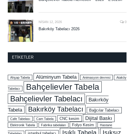
NISAN 12, 2026
0
Bakırköy Tabelacı 2026
ETIKETLER
Alüminyum Tabela
Ahşap Tabela
Animasyon devresi
Ataköy
Bahçelievler Tabela
Tabelacı
Bahçelievler Tabelacı
Bakırköy
Bakırköy Tabelacı
Tabela
Bağcılar Tabelacı
Dijital Baskı
CNC kesim
Cafe Tabelası
Cam Tabela
Folyo Kesim
Elektronik Tabela
Fabrika tabelaları
Hastane
Işıklı Tabela
Işıksız
istanbul tabelacı
Tabelaları