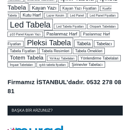
Tabela
Kayan Yazı
Kayan Yazı Fiyatları
Kuaför
Kutu Harf
Tabela
Lazer Kesim
Led Panel
Led Panel Fiyatları
Led Tabela
Led Tabela Fiyatları
Otopark Tabelaları
Paslanmaz Harf
Paslanmaz Harf
p10 Panel Kayan Yazı
Pleksi Tabela
Tabela
Tabelacı
Fiyatları
Tabela Fiyatları
Tabela Resimleri
Tabela Örnekleri
Totem Tabela
Yönlendirme Tabelalari
Yol ikaz Tabelaları
Şirinevler Tabelacı
İnşaat Tabelaları
ışıklı tabela fiyatları
Firmamız İSTANBUL’dadır.
0532 278 08
81
BAŞKA BIR ARZUNUZ?