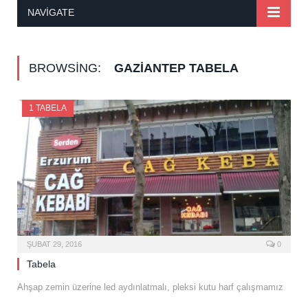
NAVIGATE
BROWSING:
GAZIANTEP TABELA
1 TABELA
ŞUBAT 29, 2016
0
Tabela
Ahşap zemin üzerine led aydınlatmalı, pleksi kutu harf çalışmamız