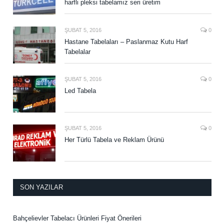
harfli pleksi tabelamız seri üretim
ŞUBAT 5, 2016
0
Hastane Tabelaları – Paslanmaz Kutu Harf
Tabelalar
ŞUBAT 5, 2016
0
Led Tabela
ŞUBAT 5, 2016
0
Her Türlü Tabela ve Reklam Ürünü
SON YAZILAR
Bahçelievler Tabelacı Ürünleri Fiyat Önerileri