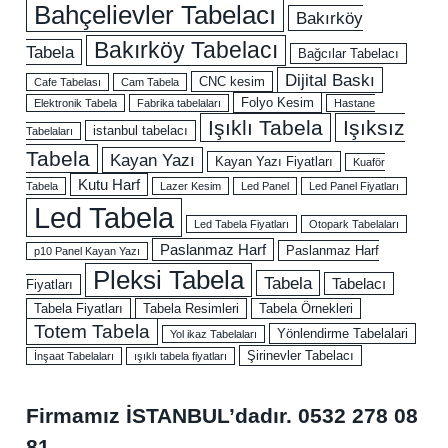
Bahçelievler Tabelacı
Bakırköy
Bakırköy Tabelacı
Tabela
Bağcılar Tabelacı
Dijital Baskı
CNC kesim
Cafe Tabelası
Cam Tabela
Folyo Kesim
Elektronik Tabela
Fabrika tabelaları
Hastane
Işıklı Tabela
Işıksız
istanbul tabelacı
Tabelaları
Tabela
Kayan Yazı
Kayan Yazı Fiyatları
Kuaför
Kutu Harf
Tabela
Lazer Kesim
Led Panel
Led Panel Fiyatları
Led Tabela
Led Tabela Fiyatları
Otopark Tabelaları
Paslanmaz Harf
Paslanmaz Harf
p10 Panel Kayan Yazı
Pleksi Tabela
Tabela
Tabelacı
Fiyatları
Tabela Fiyatları
Tabela Resimleri
Tabela Örnekleri
Totem Tabela
Yönlendirme Tabelalari
Yol ikaz Tabelaları
Şirinevler Tabelacı
İnşaat Tabelaları
ışıklı tabela fiyatları
Firmamız İSTANBUL’dadır.
0532 278 08
81