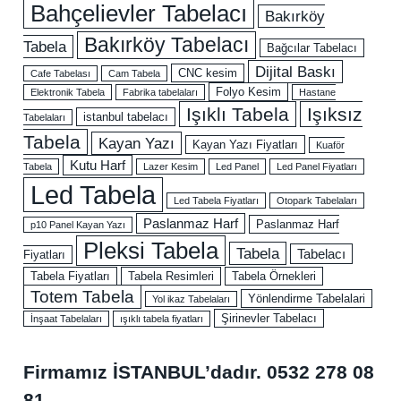
Bahçelievler Tabelacı
Bakırköy
Bakırköy Tabelacı
Tabela
Bağcılar Tabelacı
Dijital Baskı
CNC kesim
Cafe Tabelası
Cam Tabela
Folyo Kesim
Elektronik Tabela
Fabrika tabelaları
Hastane
Işıklı Tabela
Işıksız
istanbul tabelacı
Tabelaları
Tabela
Kayan Yazı
Kayan Yazı Fiyatları
Kuaför
Kutu Harf
Tabela
Lazer Kesim
Led Panel
Led Panel Fiyatları
Led Tabela
Led Tabela Fiyatları
Otopark Tabelaları
Paslanmaz Harf
Paslanmaz Harf
p10 Panel Kayan Yazı
Pleksi Tabela
Tabela
Tabelacı
Fiyatları
Tabela Fiyatları
Tabela Resimleri
Tabela Örnekleri
Totem Tabela
Yönlendirme Tabelalari
Yol ikaz Tabelaları
Şirinevler Tabelacı
İnşaat Tabelaları
ışıklı tabela fiyatları
Firmamız İSTANBUL’dadır.
0532 278 08
81