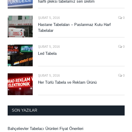
harfli pleksi tabelamız seri üretim
ŞUBAT 5, 2016
0
Hastane Tabelaları – Paslanmaz Kutu Harf
Tabelalar
ŞUBAT 5, 2016
0
Led Tabela
ŞUBAT 5, 2016
0
Her Türlü Tabela ve Reklam Ürünü
SON YAZILAR
Bahçelievler Tabelacı Ürünleri Fiyat Önerileri