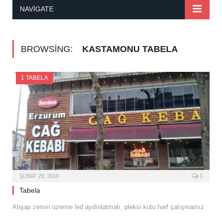
NAVIGATE
BROWSING:
KASTAMONU TABELA
1 TABELA
ŞUBAT 29, 2016
0
Tabela
Ahşap zemin üzerine led aydınlatmalı, pleksi kutu harf çalışmamız