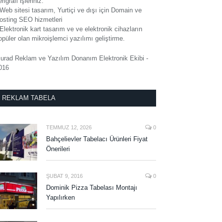
rigrafi işleriniz.
 Web sitesi tasarım, Yurtiçi ve dışı için Domain ve
osting SEO hizmetleri
 Elektronik kart tasarım ve ve elektronik cihazların
opüler olan mikroişlemci yazılımı geliştirme.
urad Reklam ve Yazılım Donanım Elektronik Ekibi -
016
REKLAM TABELA
TEMMUZ 12, 2026
0
Bahçelievler Tabelacı Ürünleri Fiyat
Önerileri
ŞUBAT 9, 2016
0
Dominik Pizza Tabelası Montajı
Yapılırken