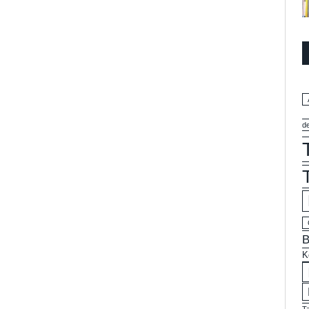
d
B
K
T