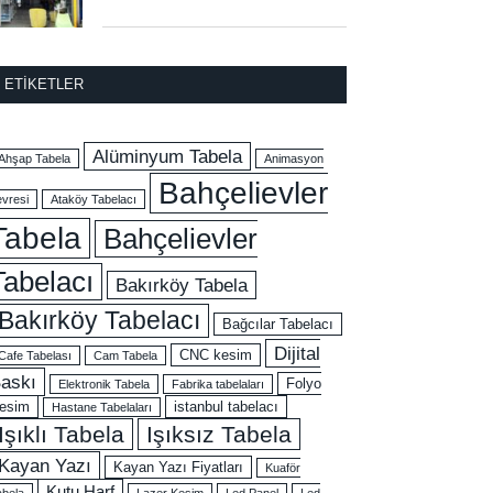
ETIKETLER
Alüminyum Tabela
Ahşap Tabela
Animasyon
Bahçelievler
evresi
Ataköy Tabelacı
Tabela
Bahçelievler
Tabelacı
Bakırköy Tabela
Bakırköy Tabelacı
Bağcılar Tabelacı
Dijital
CNC kesim
Cafe Tabelası
Cam Tabela
askı
Folyo
Elektronik Tabela
Fabrika tabelaları
esim
istanbul tabelacı
Hastane Tabelaları
Işıklı Tabela
Işıksız Tabela
Kayan Yazı
Kayan Yazı Fiyatları
Kuaför
Kutu Harf
abela
Lazer Kesim
Led Panel
Led