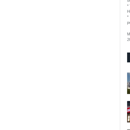
se
*
H
*
p
M
2