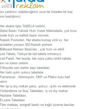
ize yardımcı olabileceğimiz uzun bir listeden bir kaç
onu başlığımız;
 Her ebatta tipte TABELA üretimi,
 Dijital Baskı Yüksek Hızlı Vutek Makinalarla, çok kısa
ürede hızlı ve kaliteli baskı hizmeti,
 Atatürk Posterleri, Her ebatta kumaş vinil vs. her
asılabilen yüzeye 302 Atatürk portresi
 Billboard Reklam Baskıları , çok hızlı ve etkili
 Led Tabela, Türkiye’de led tabela mimarıyız.
 Led Panel, Her boyda, tek veya çoklu renkli tabela
ano ve totem üretimi
 3 Boyutlu seri üretim bayi tabelaları
 Her türlü ışıklı ışıksız tabelalar
 Paslanmaz , Alüminyum, DKP ve Pleksi kutu harf
retimi
 Her tip iç-dış mekan pano, ışıksız, ışıklı ve elektronik
 Yönlendirme ve İkaz Tabelaları, iç ve dış mekan
 Hastane Tabelaları,
 Eczane Tabelaları
 Tüm matbaa, serigrafi baskı ve kağıt üzerine basılan