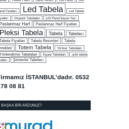
Led Tabela
nel Fiyatları
Led Tabela
yatları
Otopark Tabelaları
p10 Panel Kayan Yazı
Paslanmaz Harf
Paslanmaz Harf Fiyatları
Pleksi Tabela
Tabela
Tabelacı
Tabela Fiyatları
Tabela Resimleri
Tabela
Totem Tabela
rnekleri
Yol ikaz Tabelaları
Yönlendirme Tabelalari
İnşaat Tabelaları
ışıklı tabela
Şirinevler Tabelacı
yatları
Firmamız İSTANBUL’dadır.
0532
278 08 81
BAŞKA BIR ARZUNUZ?