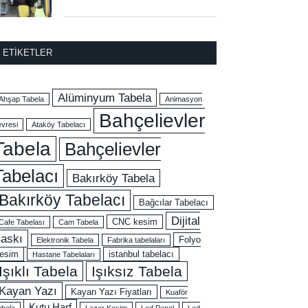
ETIKETLER
Alüminyum Tabela
Ahşap Tabela
Animasyon
Bahçelievler
evresi
Ataköy Tabelacı
Tabela
Bahçelievler
Tabelacı
Bakırköy Tabela
Bakırköy Tabelacı
Bağcılar Tabelacı
Dijital
CNC kesim
Cafe Tabelası
Cam Tabela
askı
Folyo
Elektronik Tabela
Fabrika tabelaları
esim
istanbul tabelacı
Hastane Tabelaları
Işıklı Tabela
Işıksız Tabela
Kayan Yazı
Kayan Yazı Fiyatları
Kuaför
Kutu Harf
abela
Lazer Kesim
Led Panel
Led