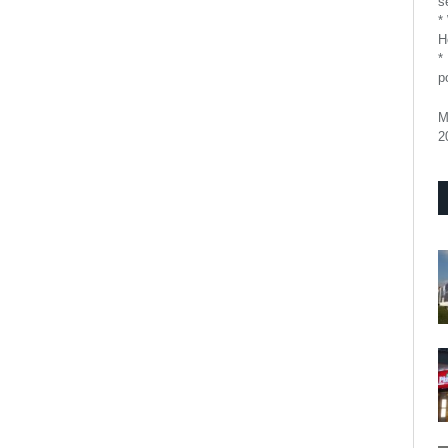
se
*
H
*
p
M
2