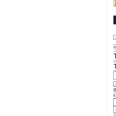
d
B
K
T