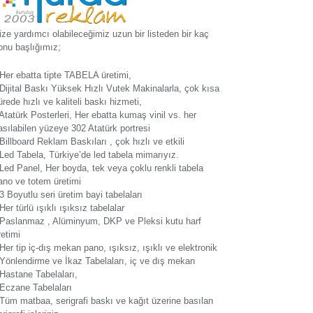
ize yardımcı olabileceğimiz uzun bir listeden bir kaç
onu başlığımız;
 Her ebatta tipte TABELA üretimi,
 Dijital Baskı Yüksek Hızlı Vutek Makinalarla, çok kısa
ürede hızlı ve kaliteli baskı hizmeti,
 Atatürk Posterleri, Her ebatta kumaş vinil vs. her
asılabilen yüzeye 302 Atatürk portresi
 Billboard Reklam Baskıları , çok hızlı ve etkili
 Led Tabela, Türkiye’de led tabela mimarıyız.
 Led Panel, Her boyda, tek veya çoklu renkli tabela
ano ve totem üretimi
 3 Boyutlu seri üretim bayi tabelaları
 Her türlü ışıklı ışıksız tabelalar
 Paslanmaz , Alüminyum, DKP ve Pleksi kutu harf
retimi
 Her tip iç-dış mekan pano, ışıksız, ışıklı ve elektronik
 Yönlendirme ve İkaz Tabelaları, iç ve dış mekan
 Hastane Tabelaları,
 Eczane Tabelaları
 Tüm matbaa, serigrafi baskı ve kağıt üzerine basılan