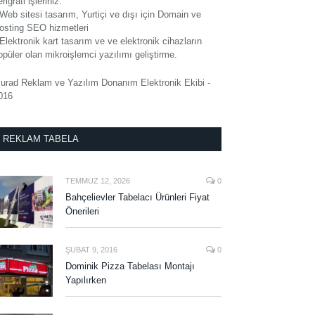
rigrafi işleriniz.
 Web sitesi tasarım, Yurtiçi ve dışı için Domain ve
osting SEO hizmetleri
 Elektronik kart tasarım ve ve elektronik cihazların
opüler olan mikroişlemci yazılımı geliştirme.
urad Reklam ve Yazılım Donanım Elektronik Ekibi -
016
REKLAM TABELA
TEMMUZ 12, 2026
0
Bahçelievler Tabelacı Ürünleri Fiyat
Önerileri
ŞUBAT 9, 2016
0
Dominik Pizza Tabelası Montajı
Yapılırken