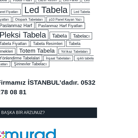
Led Tabela
nel Fiyatları
Led Tabela
yatları
Otopark Tabelaları
p10 Panel Kayan Yazı
Paslanmaz Harf
Paslanmaz Harf Fiyatları
Pleksi Tabela
Tabela
Tabelacı
Tabela Fiyatları
Tabela Resimleri
Tabela
Totem Tabela
rnekleri
Yol ikaz Tabelaları
Yönlendirme Tabelalari
İnşaat Tabelaları
ışıklı tabela
Şirinevler Tabelacı
yatları
Firmamız İSTANBUL’dadır.
0532
278 08 81
BAŞKA BIR ARZUNUZ?