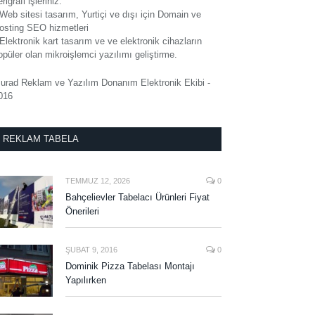
rigrafi işleriniz.
 Web sitesi tasarım, Yurtiçi ve dışı için Domain ve
osting SEO hizmetleri
 Elektronik kart tasarım ve ve elektronik cihazların
opüler olan mikroişlemci yazılımı geliştirme.
urad Reklam ve Yazılım Donanım Elektronik Ekibi -
016
REKLAM TABELA
TEMMUZ 12, 2026
0
Bahçelievler Tabelacı Ürünleri Fiyat
Önerileri
ŞUBAT 9, 2016
0
Dominik Pizza Tabelası Montajı
Yapılırken