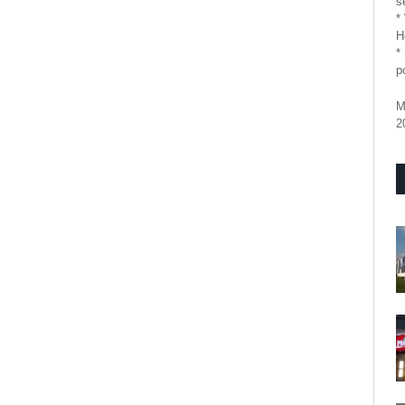
se
*
H
*
p
M
2