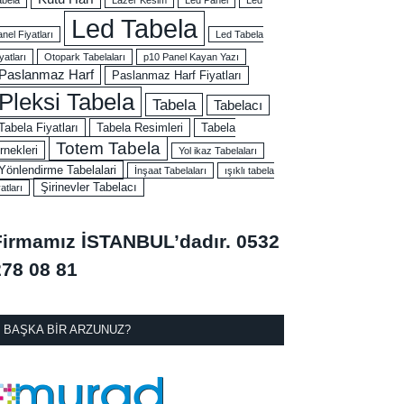
Led Tabela
nel Fiyatları
Led Tabela
yatları
Otopark Tabelaları
p10 Panel Kayan Yazı
Paslanmaz Harf
Paslanmaz Harf Fiyatları
Pleksi Tabela
Tabela
Tabelacı
Tabela Fiyatları
Tabela Resimleri
Tabela
Totem Tabela
rnekleri
Yol ikaz Tabelaları
Yönlendirme Tabelalari
İnşaat Tabelaları
ışıklı tabela
Şirinevler Tabelacı
yatları
Firmamız İSTANBUL’dadır.
0532
278 08 81
BAŞKA BIR ARZUNUZ?