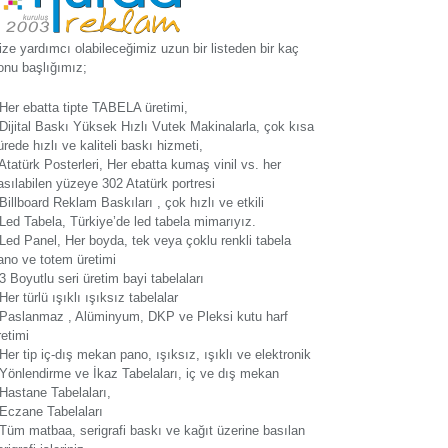
ize yardımcı olabileceğimiz uzun bir listeden bir kaç
onu başlığımız;
 Her ebatta tipte TABELA üretimi,
 Dijital Baskı Yüksek Hızlı Vutek Makinalarla, çok kısa
ürede hızlı ve kaliteli baskı hizmeti,
 Atatürk Posterleri, Her ebatta kumaş vinil vs. her
asılabilen yüzeye 302 Atatürk portresi
 Billboard Reklam Baskıları , çok hızlı ve etkili
 Led Tabela, Türkiye’de led tabela mimarıyız.
 Led Panel, Her boyda, tek veya çoklu renkli tabela
ano ve totem üretimi
 3 Boyutlu seri üretim bayi tabelaları
 Her türlü ışıklı ışıksız tabelalar
 Paslanmaz , Alüminyum, DKP ve Pleksi kutu harf
retimi
 Her tip iç-dış mekan pano, ışıksız, ışıklı ve elektronik
 Yönlendirme ve İkaz Tabelaları, iç ve dış mekan
 Hastane Tabelaları,
 Eczane Tabelaları
 Tüm matbaa, serigrafi baskı ve kağıt üzerine basılan