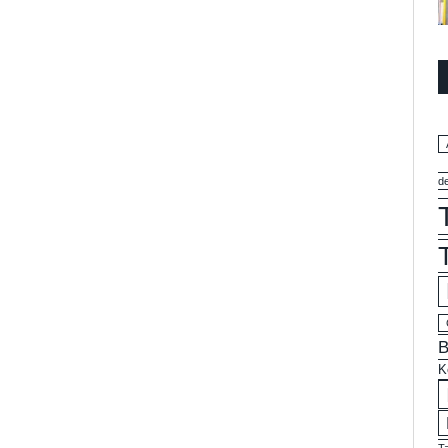
d
B
K
T