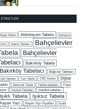
ETIKETLER
Alüminyum Tabela
Ahşap Tabela
Animasyon
Bahçelievler
evresi
Ataköy Tabelacı
Tabela
Bahçelievler
Tabelacı
Bakırköy Tabela
Bakırköy Tabelacı
Bağcılar Tabelacı
Dijital
CNC kesim
Cafe Tabelası
Cam Tabela
askı
Folyo
Elektronik Tabela
Fabrika tabelaları
esim
istanbul tabelacı
Hastane Tabelaları
Işıklı Tabela
Işıksız Tabela
Kayan Yazı
Kayan Yazı Fiyatları
Kuaför
Kutu Harf
abela
Lazer Kesim
Led Panel
Led