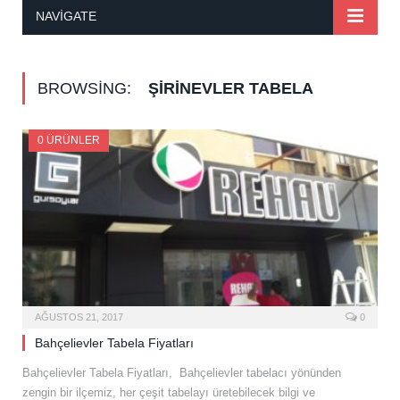
NAVIGATE
BROWSING:
ŞIRINEVLER TABELA
0 ÜRÜNLER
AĞUSTOS 21, 2017
0
Bahçelievler Tabela Fiyatları
Bahçelievler Tabela Fiyatları, Bahçelievler tabelacı yönünden
zengin bir ilçemiz, her çeşit tabelayı üretebilecek bilgi ve