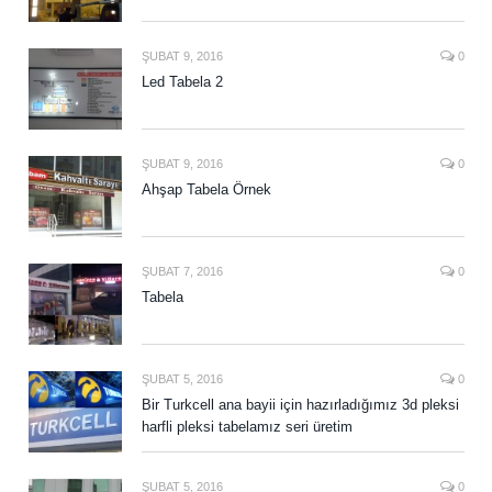
ŞUBAT 9, 2016
0
Led Tabela 2
ŞUBAT 9, 2016
0
Ahşap Tabela Örnek
ŞUBAT 7, 2016
0
Tabela
ŞUBAT 5, 2016
0
Bir Turkcell ana bayii için hazırladığımız 3d pleksi
harfli pleksi tabelamız seri üretim
ŞUBAT 5, 2016
0