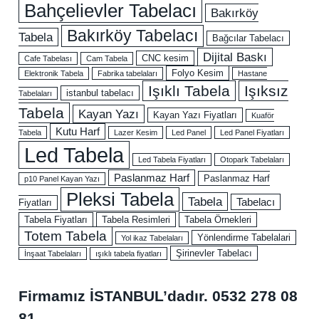
Bahçelievler Tabelacı
Bakırköy
Bakırköy Tabelacı
Tabela
Bağcılar Tabelacı
Dijital Baskı
CNC kesim
Cafe Tabelası
Cam Tabela
Folyo Kesim
Elektronik Tabela
Fabrika tabelaları
Hastane
Işıklı Tabela
Işıksız
istanbul tabelacı
Tabelaları
Tabela
Kayan Yazı
Kayan Yazı Fiyatları
Kuaför
Kutu Harf
Tabela
Lazer Kesim
Led Panel
Led Panel Fiyatları
Led Tabela
Led Tabela Fiyatları
Otopark Tabelaları
Paslanmaz Harf
Paslanmaz Harf
p10 Panel Kayan Yazı
Pleksi Tabela
Tabela
Tabelacı
Fiyatları
Tabela Fiyatları
Tabela Resimleri
Tabela Örnekleri
Totem Tabela
Yönlendirme Tabelalari
Yol ikaz Tabelaları
Şirinevler Tabelacı
İnşaat Tabelaları
ışıklı tabela fiyatları
Firmamız İSTANBUL’dadır.
0532 278 08
81