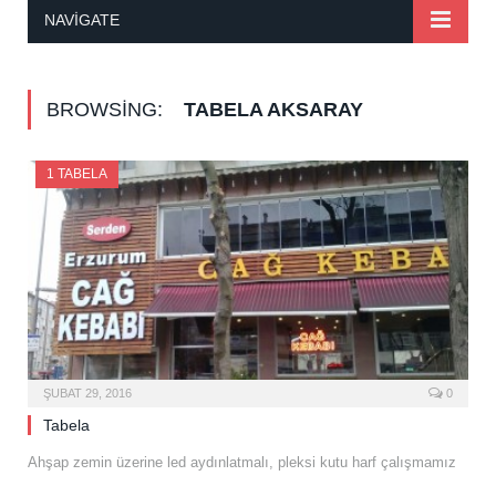
NAVIGATE
BROWSING:
TABELA AKSARAY
1 TABELA
ŞUBAT 29, 2016
0
Tabela
Ahşap zemin üzerine led aydınlatmalı, pleksi kutu harf çalışmamız