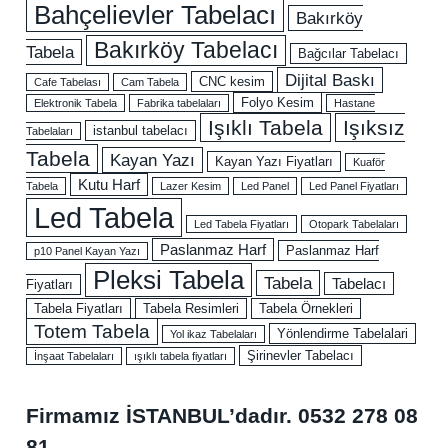
Bahçelievler Tabelacı
Bakırköy
Bakırköy Tabelacı
Tabela
Bağcılar Tabelacı
Dijital Baskı
CNC kesim
Cafe Tabelası
Cam Tabela
Folyo Kesim
Elektronik Tabela
Fabrika tabelaları
Hastane
Işıklı Tabela
Işıksız
istanbul tabelacı
Tabelaları
Tabela
Kayan Yazı
Kayan Yazı Fiyatları
Kuaför
Kutu Harf
Tabela
Lazer Kesim
Led Panel
Led Panel Fiyatları
Led Tabela
Led Tabela Fiyatları
Otopark Tabelaları
Paslanmaz Harf
Paslanmaz Harf
p10 Panel Kayan Yazı
Pleksi Tabela
Tabela
Tabelacı
Fiyatları
Tabela Fiyatları
Tabela Resimleri
Tabela Örnekleri
Totem Tabela
Yönlendirme Tabelalari
Yol ikaz Tabelaları
Şirinevler Tabelacı
İnşaat Tabelaları
ışıklı tabela fiyatları
Firmamız İSTANBUL’dadır.
0532 278 08
81