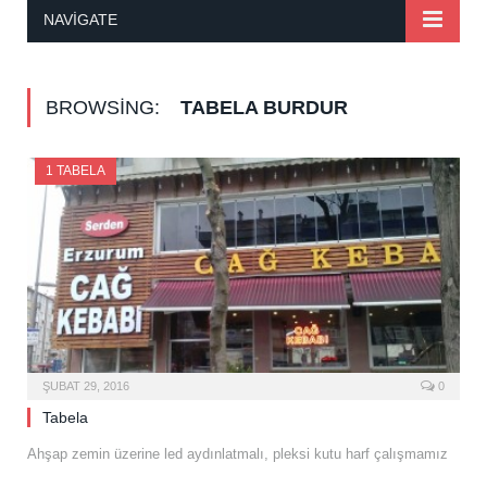
NAVIGATE
BROWSING:
TABELA BURDUR
1 TABELA
ŞUBAT 29, 2016
0
Tabela
Ahşap zemin üzerine led aydınlatmalı, pleksi kutu harf çalışmamız