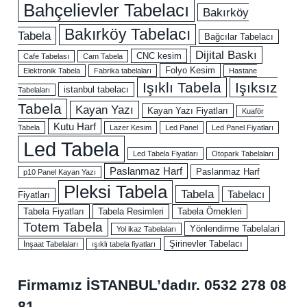
Bahçelievler Tabelacı
Bakırköy
Bakırköy Tabelacı
Tabela
Bağcılar Tabelacı
Dijital Baskı
CNC kesim
Cafe Tabelası
Cam Tabela
Folyo Kesim
Elektronik Tabela
Fabrika tabelaları
Hastane
Işıklı Tabela
Işıksız
istanbul tabelacı
Tabelaları
Tabela
Kayan Yazı
Kayan Yazı Fiyatları
Kuaför
Kutu Harf
Tabela
Lazer Kesim
Led Panel
Led Panel Fiyatları
Led Tabela
Led Tabela Fiyatları
Otopark Tabelaları
Paslanmaz Harf
Paslanmaz Harf
p10 Panel Kayan Yazı
Pleksi Tabela
Tabela
Tabelacı
Fiyatları
Tabela Fiyatları
Tabela Resimleri
Tabela Örnekleri
Totem Tabela
Yönlendirme Tabelalari
Yol ikaz Tabelaları
Şirinevler Tabelacı
İnşaat Tabelaları
ışıklı tabela fiyatları
Firmamız İSTANBUL’dadır.
0532 278 08
81