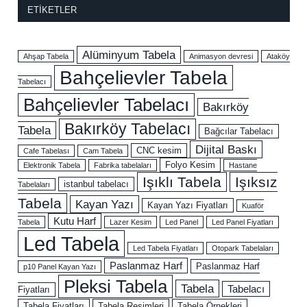
ETIKETLER
Alüminyum Tabela
Ahşap Tabela
Animasyon devresi
Ataköy
Bahçelievler Tabela
Tabelacı
Bahçelievler Tabelacı
Bakırköy
Bakırköy Tabelacı
Tabela
Bağcılar Tabelacı
Dijital Baskı
CNC kesim
Cafe Tabelası
Cam Tabela
Folyo Kesim
Elektronik Tabela
Fabrika tabelaları
Hastane
Işıklı Tabela
Işıksız
istanbul tabelacı
Tabelaları
Tabela
Kayan Yazı
Kayan Yazı Fiyatları
Kuaför
Kutu Harf
Tabela
Lazer Kesim
Led Panel
Led Panel Fiyatları
Led Tabela
Led Tabela Fiyatları
Otopark Tabelaları
Paslanmaz Harf
Paslanmaz Harf
p10 Panel Kayan Yazı
Pleksi Tabela
Tabela
Tabelacı
Fiyatları
Tabela Fiyatları
Tabela Resimleri
Tabela Örnekleri