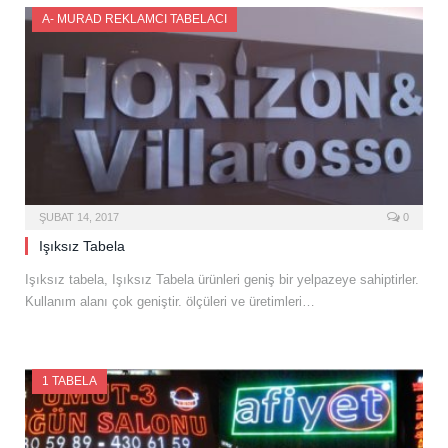
A- MURAD REKLAMCI TABELACI
ŞUBAT 14, 2017
0
Işıksız Tabela
Işıksız tabela, Işıksız Tabela ürünleri geniş bir yelpazeye sahiptirler.
Kullanım alanı çok geniştir. ölçüleri ve üretimleri…
1 TABELA