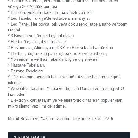
* Atatürk Posterleri, Her ebatta kumaş vinil vs. her basılabilen
yüzeye 302 Atatürk portresi
* Billboard Reklam Baskıları , çok hızlı ve etkili
* Led Tabela, Türkiye’de led tabela mimarıyız.
* Led Panel, Her boyda, tek veya çoklu renkli tabela pano ve totem
üretimi
* 3 Boyutlu seri üretim bayi tabelaları
* Her türlü ışıklı ışıksız tabelalar
* Paslanmaz , Alüminyum, DKP ve Pleksi kutu harf üretimi
* Her tip iç-dış mekan pano, ışıksız, ışıklı ve elektronik
* Yönlendirme ve İkaz Tabelaları, iç ve dış mekan
* Hastane Tabelaları,
* Eczane Tabelaları
* Tüm matbaa, serigrafi baskı ve kağıt üzerine basılan serigrafi
işleriniz.
* Web sitesi tasarım, Yurtiçi ve dışı için Domain ve Hosting SEO
hizmetleri
* Elektronik kart tasarım ve ve elektronik cihazların popüler olan
mikroişlemci yazılımı geliştirme.
Murad Reklam ve Yazılım Donanım Elektronik Ekibi - 2016
REKLAM TABELA