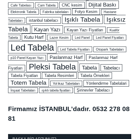
Dijital Baskı
CNC kesim
Cafe Tabelası
Cam Tabela
Folyo Kesim
Elektronik Tabela
Fabrika tabelaları
Hastane
Işıklı Tabela
Işıksız
istanbul tabelacı
Tabelaları
Tabela
Kayan Yazı
Kayan Yazı Fiyatları
Kuaför
Kutu Harf
Tabela
Lazer Kesim
Led Panel
Led Panel Fiyatları
Led Tabela
Led Tabela Fiyatları
Otopark Tabelaları
Paslanmaz Harf
Paslanmaz Harf
p10 Panel Kayan Yazı
Pleksi Tabela
Tabela
Tabelacı
Fiyatları
Tabela Fiyatları
Tabela Resimleri
Tabela Örnekleri
Totem Tabela
Yönlendirme Tabelalari
Yol ikaz Tabelaları
Şirinevler Tabelacı
İnşaat Tabelaları
ışıklı tabela fiyatları
Firmamız İSTANBUL’dadır.
0532 278 08
81