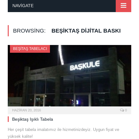
NAVIGATE
BROWSING:
BEŞIKTAŞ DIJITAL BASKI
BEŞITAŞ TABELACI
HAZIRAN 20, 2016
0
Beşiktaş Işıklı Tabela
Her çeşit tabela imalatımız ile hizmetinizdeyiz. Uygun fiyat ve
yüksek kalite!