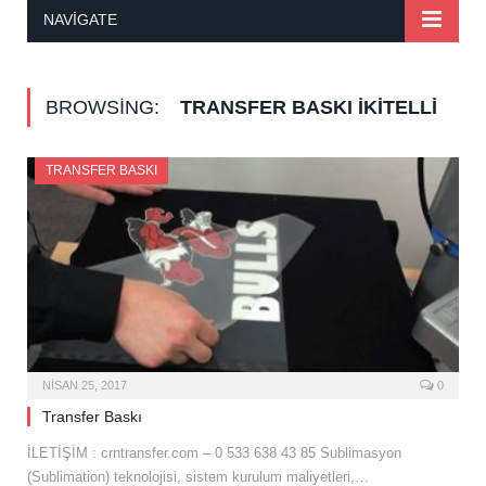
NAVIGATE
BROWSING:
TRANSFER BASKI IKITELLI
TRANSFER BASKI
NISAN 25, 2017
0
Transfer Baskı
İLETİŞİM : crntransfer.com – 0 533 638 43 85 Sublimasyon
(Sublimation) teknolojisi, sistem kurulum maliyetleri,…