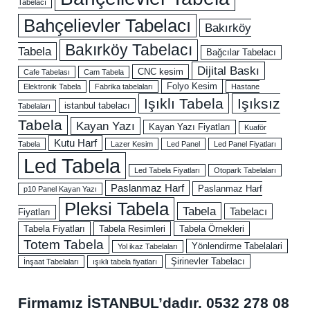
Tabelacı
Bahçelievler Tabelacı
Bakırköy
Bakırköy Tabelacı
Tabela
Bağcılar Tabelacı
Dijital Baskı
CNC kesim
Cafe Tabelası
Cam Tabela
Folyo Kesim
Elektronik Tabela
Fabrika tabelaları
Hastane
Işıklı Tabela
Işıksız
istanbul tabelacı
Tabelaları
Tabela
Kayan Yazı
Kayan Yazı Fiyatları
Kuaför
Kutu Harf
Tabela
Lazer Kesim
Led Panel
Led Panel Fiyatları
Led Tabela
Led Tabela Fiyatları
Otopark Tabelaları
Paslanmaz Harf
Paslanmaz Harf
p10 Panel Kayan Yazı
Pleksi Tabela
Tabela
Tabelacı
Fiyatları
Tabela Fiyatları
Tabela Resimleri
Tabela Örnekleri
Totem Tabela
Yönlendirme Tabelalari
Yol ikaz Tabelaları
Şirinevler Tabelacı
İnşaat Tabelaları
ışıklı tabela fiyatları
Firmamız İSTANBUL’dadır.
0532 278 08