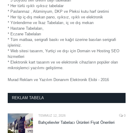
* 3 Boyutlu seri üretim bayi tabelaları
* Her türlü ışıklı ışıksız tabelalar
* Paslanmaz , Alüminyum, DKP ve Pleksi kutu harf üretimi
* Her tip iç-dış mekan pano, ışıksız, ışıklı ve elektronik
* Yönlendirme ve İkaz Tabelaları, iç ve dış mekan
* Hastane Tabelaları,
* Eczane Tabelaları
* Tüm matbaa, serigrafi baskı ve kağıt üzerine basılan serigrafi
işleriniz.
* Web sitesi tasarım, Yurtiçi ve dışı için Domain ve Hosting SEO
hizmetleri
* Elektronik kart tasarım ve ve elektronik cihazların popüler olan
mikroişlemci yazılımı geliştirme.
Murad Reklam ve Yazılım Donanım Elektronik Ekibi - 2016
REKLAM TABELA
TEMMUZ 12, 2026
0
Bahçelievler Tabelacı Ürünleri Fiyat Önerileri