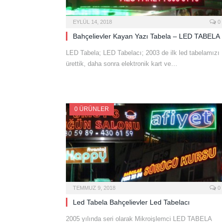
EYLÜL 14, 2018
0
Bahçelievler Kayan Yazı Tabela – LED TABELA
LED Tabela; LED Tabelacı; 2003 de ilk led tabelamızı
ürettik, daha sonra elektronik kart ve…
0 ÜRÜNLER
TEMMUZ 9, 2018
0
Led Tabela Bahçelievler Led Tabelacı
2005 yılında seri olarak Mikroişlemci LED TABELA