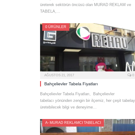
üreterek sektörün öncüsü olan MURAD REKLAM ve
TABELA,…
0 ÜRÜNLER
AĞUSTOS 21, 2017
0
Bahçelievler Tabela Fiyatları
Bahçelievler Tabela Fiyatları, Bahçelievler
tabelacı yönünden zengin bir ilçemiz, her çeşit tabelay
üretebilecek bilgi ve deneyime…
A- MURAD REKLAMCI TABELACI