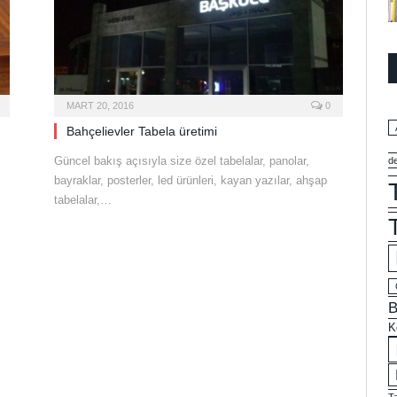
MART 20, 2016
0
Bahçelievler Tabela üretimi
Güncel bakış açısıyla size özel tabelalar, panolar,
d
bayraklar, posterler, led ürünleri, kayan yazılar, ahşap
tabelalar,…
B
K
T