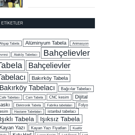
ETIKETLER
Alüminyum Tabela
Ahşap Tabela
Animasyon
Bahçelievler
evresi
Ataköy Tabelacı
Tabela
Bahçelievler
Tabelacı
Bakırköy Tabela
Bakırköy Tabelacı
Bağcılar Tabelacı
Dijital
CNC kesim
Cafe Tabelası
Cam Tabela
askı
Folyo
Elektronik Tabela
Fabrika tabelaları
esim
istanbul tabelacı
Hastane Tabelaları
Işıklı Tabela
Işıksız Tabela
Kayan Yazı
Kayan Yazı Fiyatları
Kuaför
Kutu Harf
abela
Lazer Kesim
Led Panel
Led