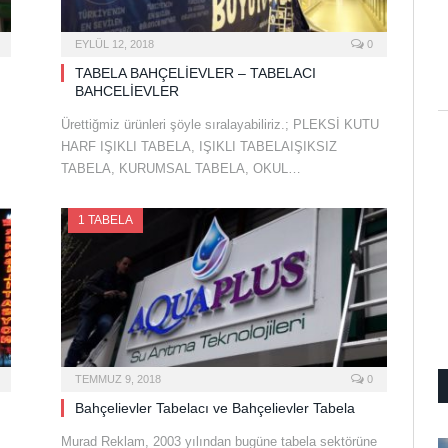
EYLÜL 12, 2018
0
TABELA BAHÇELİEVLER – TABELACI
BAHCELİEVLER
Ürettiğmiz ürünleri şöyle sıralayabiliriz.; PLEKSİ KUTU
HARF IŞIKLI TABELA, IŞIKLI TABELAIŞIKSIZ
TABELA, KURUMSAL TABELA, OKUL…
1 TABELA
TEMMUZ 9, 2018
0
Bahçelievler Tabelacı ve Bahçelievler Tabela
Murad Reklam, 2003 yılından bugüne tabela sektörüne