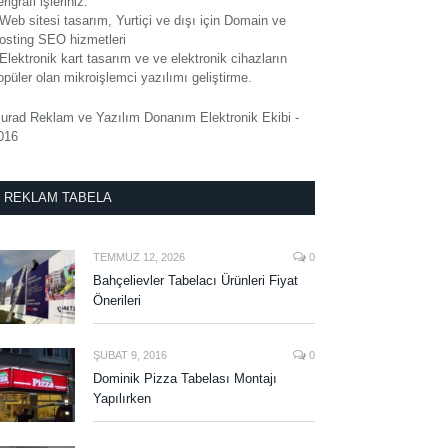
rigrafi işleriniz.
 Web sitesi tasarım, Yurtiçi ve dışı için Domain ve
osting SEO hizmetleri
 Elektronik kart tasarım ve ve elektronik cihazların
opüler olan mikroişlemci yazılımı geliştirme.
urad Reklam ve Yazılım Donanım Elektronik Ekibi -
016
REKLAM TABELA
TEMMUZ 12, 2026
0
Bahçelievler Tabelacı Ürünleri Fiyat
Önerileri
ŞUBAT 9, 2016
0
Dominik Pizza Tabelası Montajı
Yapılırken