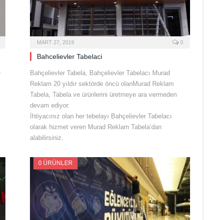
MART 27, 2019
0
Bahcelievler Tabelaci
e
Bahçelievler Tabela, Bahçelievler Tabelacı Murad
Reklam 20 yıldır sektörde öncü olanMurad Reklam
Tabela, Tabela ve ürünlerini üretmeye ara vermeden
devam ediyor.
İhtiyacınız olan her tebelayı Bahçelievler Tabelacı
olarak hizmet veren Murad Reklam Tabela’dan
alabilirsiniz.
0 ÜRÜNLER