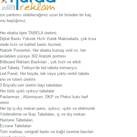
ize yardımcı olabileceğimiz uzun bir listeden bir kaç
onu başlığımız;
 Her ebatta tipte TABELA üretimi,
 Dijital Baskı Yüksek Hızlı Vutek Makinalarla, çok kısa
ürede hızlı ve kaliteli baskı hizmeti,
 Atatürk Posterleri, Her ebatta kumaş vinil vs. her
asılabilen yüzeye 302 Atatürk portresi
 Billboard Reklam Baskıları , çok hızlı ve etkili
 Led Tabela, Türkiye’de led tabela mimarıyız.
 Led Panel, Her boyda, tek veya çoklu renkli tabela
ano ve totem üretimi
 3 Boyutlu seri üretim bayi tabelaları
 Her türlü ışıklı ışıksız tabelalar
 Paslanmaz , Alüminyum, DKP ve Pleksi kutu harf
retimi
 Her tip iç-dış mekan pano, ışıksız, ışıklı ve elektronik
 Yönlendirme ve İkaz Tabelaları, iç ve dış mekan
 Hastane Tabelaları,
 Eczane Tabelaları
 Tüm matbaa, serigrafi baskı ve kağıt üzerine basılan