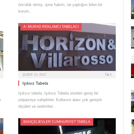
öncülük etmiş, işine hakim, ne yaptığını bilen bir
kurum…
A- MURAD REKLAMCI TABELACI
ŞUBAT 14, 2017
0
Işıksız Tabela
Işıksız tabela, Işıksız Tabela ürünleri geniş bir
ı
yelpazeye sahiptirler. Kullanım alanı çok geniştir.
ölçüleri ve üretimleri…
BAHÇELIEVLER CUMHURIYET TABELA