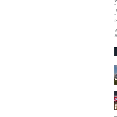
se
*
H
*
p
M
2