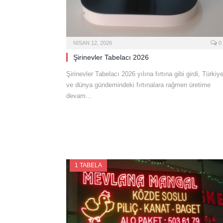
NISAN 12, 2026
0
Şirinevler Tabelacı 2026
Şirinevler Tabelacı 2026 yılına fırtına gibi girdi, Türkiy
ve dünya gündemindeki fırtınalara rağmen üretime
devam…
1 TABELA