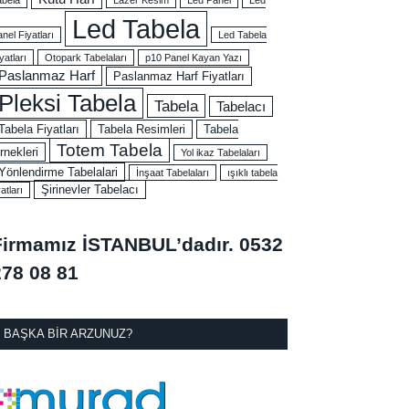
Led Tabela
nel Fiyatları
Led Tabela
yatları
Otopark Tabelaları
p10 Panel Kayan Yazı
Paslanmaz Harf
Paslanmaz Harf Fiyatları
Pleksi Tabela
Tabela
Tabelacı
Tabela Fiyatları
Tabela Resimleri
Tabela
Totem Tabela
rnekleri
Yol ikaz Tabelaları
Yönlendirme Tabelalari
İnşaat Tabelaları
ışıklı tabela
Şirinevler Tabelacı
yatları
Firmamız İSTANBUL’dadır.
0532
278 08 81
BAŞKA BIR ARZUNUZ?