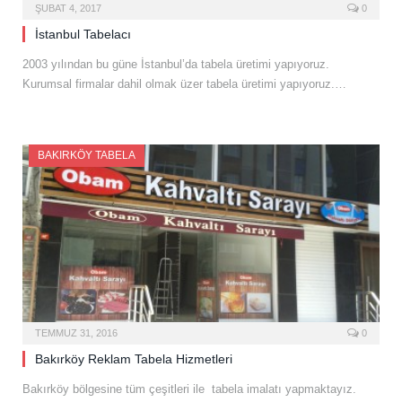
ŞUBAT 4, 2017
0
İstanbul Tabelacı
2003 yılından bu güne İstanbul’da tabela üretimi yapıyoruz.
Kurumsal firmalar dahil olmak üzer tabela üretimi yapıyoruz.…
BAKIRKÖY TABELA
TEMMUZ 31, 2016
0
Bakırköy Reklam Tabela Hizmetleri
Bakırköy bölgesine tüm çeşitleri ile tabela imalatı yapmaktayız.