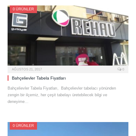
0 ÜRÜNLER
AĞUSTOS 21, 2017
0
Bahçelievler Tabela Fiyatları
Bahçelievler Tabela Fiyatları, Bahçelievler tabelacı yönünden
zengin bir ilçemiz, her çeşit tabelayı üretebilecek bilgi ve
deneyime…
0 ÜRÜNLER