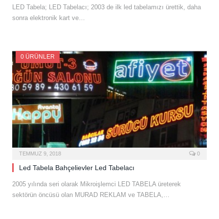
LED Tabela; LED Tabelacı; 2003 de ilk led tabelamızı ürettik, daha
sonra elektronik kart ve…
0 ÜRÜNLER
TEMMUZ 9, 2018
0
Led Tabela Bahçelievler Led Tabelacı
2005 yılında seri olarak Mikroişlemci LED TABELA üreterek
sektörün öncüsü olan MURAD REKLAM ve TABELA,…