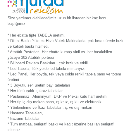
Size yardımcı olabileceğimiz uzun bir listeden bir kaç konu
başlığımız;
* Her ebatta tipte TABELA üretimi,
* Dijital Baskı Yüksek Hızlı Vutek Makinalarla, çok kısa sürede hızlı
ve kaliteli baskı hizmeti,
* Atatürk Posterleri, Her ebatta kumaş vinil vs. her basılabilen
yüzeye 302 Atatürk portresi
* Billboard Reklam Baskıları , çok hızlı ve etkili
* Led Tabela, Türkiye’de led tabela mimarıyız.
* Led Panel, Her boyda, tek veya çoklu renkli tabela pano ve totem
üretimi
* 3 Boyutlu seri üretim bayi tabelaları
* Her türlü ışıklı ışıksız tabelalar
* Paslanmaz , Alüminyum, DKP ve Pleksi kutu harf üretimi
* Her tip iç-dış mekan pano, ışıksız, ışıklı ve elektronik
* Yönlendirme ve İkaz Tabelaları, iç ve dış mekan
* Hastane Tabelaları,
* Eczane Tabelaları
* Tüm matbaa, serigrafi baskı ve kağıt üzerine basılan serigrafi
işleriniz.