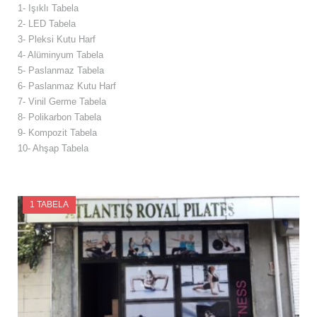
1- Işıklı Tabela
2- LED Tabela
3- Pleksi Kutu Harf
4- Alüminyum Tabela
5- Paslanmaz Tabela
6- Paslanmaz Kutu Harf
7- Vinil Germe Tabela
8- Polikarbon Tabela
9- Kompozit Tabela
10- Ahşap Tabela
1 TABELA