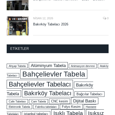
NISAN 12, 2026
0
Bakırköy Tabelacı 2026
ETIKETLER
Alüminyum Tabela
Ahşap Tabela
Animasyon devresi
Ataköy
Bahçelievler Tabela
Tabelacı
Bahçelievler Tabelacı
Bakırköy
Bakırköy Tabelacı
Tabela
Bağcılar Tabelacı
Dijital Baskı
CNC kesim
Cafe Tabelası
Cam Tabela
Folyo Kesim
Elektronik Tabela
Fabrika tabelaları
Hastane
Işıklı Tabela
Işıksız
istanbul tabelacı
Tabelaları