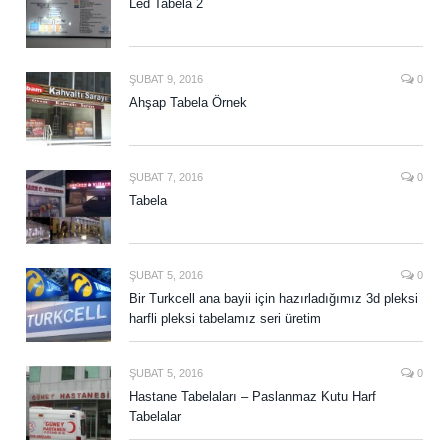
Led Tabela 2
ŞUBAT 9, 2016
0
Ahşap Tabela Örnek
ŞUBAT 7, 2016
0
Tabela
ŞUBAT 5, 2016
0
Bir Turkcell ana bayii için hazırladığımız 3d pleksi
harfli pleksi tabelamız seri üretim
ŞUBAT 5, 2016
0
Hastane Tabelaları – Paslanmaz Kutu Harf
Tabelalar