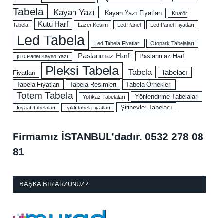
Tabela
Kayan Yazı
Kayan Yazı Fiyatları
Kuaför
Kutu Harf
Tabela
Lazer Kesim
Led Panel
Led Panel Fiyatları
Led Tabela
Led Tabela Fiyatları
Otopark Tabelaları
Paslanmaz Harf
Paslanmaz Harf
p10 Panel Kayan Yazı
Pleksi Tabela
Tabela
Tabelacı
Fiyatları
Tabela Fiyatları
Tabela Resimleri
Tabela Örnekleri
Totem Tabela
Yönlendirme Tabelalari
Yol ikaz Tabelaları
Şirinevler Tabelacı
İnşaat Tabelaları
ışıklı tabela fiyatları
Firmamız İSTANBUL’dadır.
0532 278 08
81
BAŞKA BIR ARZUNUZ?