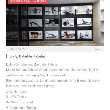
BAKIRKÖY DIJITAL BASKI
MART 18, 2019
0
En İyi Bakırköy Tabelacı
Bakırköy Tabelacı; Bakırköy Tabela;
Murad Reklam Tabela; 20 yıllık tecrübesi ve ülkemizdeki ilkleri ile
sektörün öncüsü olmuş büyük bir markadır.
Elektronikten yazılıma, kendi öncü ürünlerimiz ile hizmetinizdeyiz.
Bakırköy Tabela Reklam çeşitleri;
1- Işıklı Tabela
2- LED Tabela
3- Pleksi Kutu Harf
4- Alüminyum Tabela