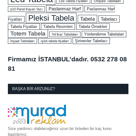
Led Tabela Fiyatları
Otopark Tabelaları
Paslanmaz Harf
Paslanmaz Harf
p10 Panel Kayan Yazı
Pleksi Tabela
Tabela
Tabelacı
Fiyatları
Tabela Fiyatları
Tabela Resimleri
Tabela Örnekleri
Totem Tabela
Yönlendirme Tabelalari
Yol ikaz Tabelaları
Şirinevler Tabelacı
İnşaat Tabelaları
ışıklı tabela fiyatları
Firmamız İSTANBUL’dadır.
0532 278 08
81
BAŞKA BIR ARZUNUZ?
Size yardımcı olabileceğimiz uzun bir listeden bir kaç konu
başlığımız;