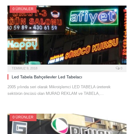
0 ÜRÜNLER
TEMMUZ 9, 2018
0
Led Tabela Bahçelievler Led Tabelacı
2005 yılında seri olarak Mikroişlemci LED TABELA üreterek
sektörün öncüsü olan MURAD REKLAM ve TABELA,…
0 ÜRÜNLER