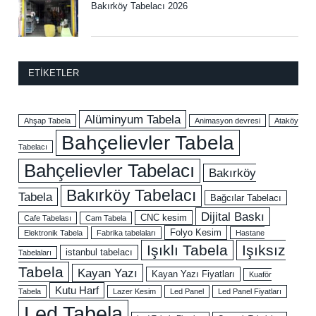
Bakırköy Tabelacı 2026
ETIKETLER
Alüminyum Tabela
Ahşap Tabela
Animasyon devresi
Ataköy
Bahçelievler Tabela
Tabelacı
Bahçelievler Tabelacı
Bakırköy
Bakırköy Tabelacı
Tabela
Bağcılar Tabelacı
Dijital Baskı
CNC kesim
Cafe Tabelası
Cam Tabela
Folyo Kesim
Elektronik Tabela
Fabrika tabelaları
Hastane
Işıklı Tabela
Işıksız
istanbul tabelacı
Tabelaları
Tabela
Kayan Yazı
Kayan Yazı Fiyatları
Kuaför
Kutu Harf
Tabela
Lazer Kesim
Led Panel
Led Panel Fiyatları
Led Tabela