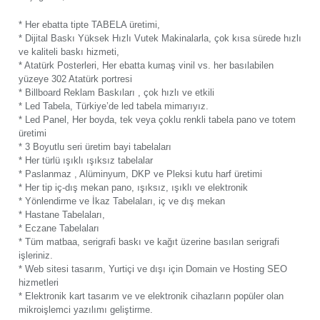
* Her ebatta tipte TABELA üretimi,
* Dijital Baskı Yüksek Hızlı Vutek Makinalarla, çok kısa sürede hızlı
ve kaliteli baskı hizmeti,
* Atatürk Posterleri, Her ebatta kumaş vinil vs. her basılabilen
yüzeye 302 Atatürk portresi
* Billboard Reklam Baskıları , çok hızlı ve etkili
* Led Tabela, Türkiye’de led tabela mimarıyız.
* Led Panel, Her boyda, tek veya çoklu renkli tabela pano ve totem
üretimi
* 3 Boyutlu seri üretim bayi tabelaları
* Her türlü ışıklı ışıksız tabelalar
* Paslanmaz , Alüminyum, DKP ve Pleksi kutu harf üretimi
* Her tip iç-dış mekan pano, ışıksız, ışıklı ve elektronik
* Yönlendirme ve İkaz Tabelaları, iç ve dış mekan
* Hastane Tabelaları,
* Eczane Tabelaları
* Tüm matbaa, serigrafi baskı ve kağıt üzerine basılan serigrafi
işleriniz.
* Web sitesi tasarım, Yurtiçi ve dışı için Domain ve Hosting SEO
hizmetleri
* Elektronik kart tasarım ve ve elektronik cihazların popüler olan
mikroişlemci yazılımı geliştirme.