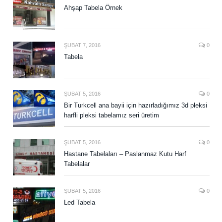
Ahşap Tabela Örnek
ŞUBAT 7, 2016
0
Tabela
ŞUBAT 5, 2016
0
Bir Turkcell ana bayii için hazırladığımız 3d pleksi
harfli pleksi tabelamız seri üretim
ŞUBAT 5, 2016
0
Hastane Tabelaları – Paslanmaz Kutu Harf
Tabelalar
ŞUBAT 5, 2016
0
Led Tabela