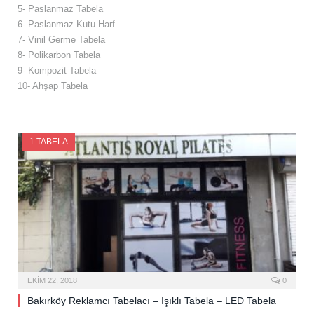
5- Paslanmaz Tabela
6- Paslanmaz Kutu Harf
7- Vinil Germe Tabela
8- Polikarbon Tabela
9- Kompozit Tabela
10- Ahşap Tabela
1 TABELA
EKIM 22, 2018
0
Bakırköy Reklamcı Tabelacı – Işıklı Tabela – LED Tabela