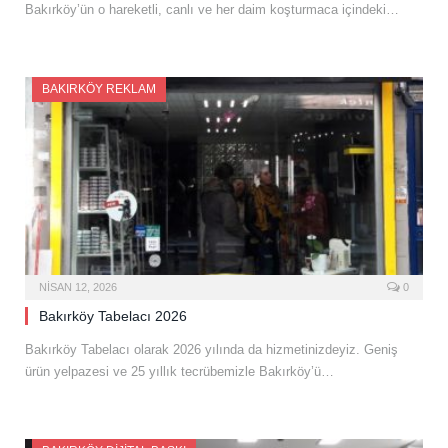
Bakırköy’ün o hareketli, canlı ve her daim koşturmaca içindeki…
BAKIRKÖY REKLAM
NISAN 12, 2026
0
Bakırköy Tabelacı 2026
Bakırköy Tabelacı olarak 2026 yılında da hizmetinizdeyiz. Geniş
ürün yelpazesi ve 25 yıllık tecrübemizle Bakırköy’ü…