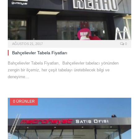
AĞUSTOS 21, 2017
0
Bahçelievler Tabela Fiyatları
Bahçelievler Tabela Fiyatları, Bahçelievler tabelacı yönünden
zengin bir ilçemiz, her çeşit tabelayı üretebilecek bilgi ve
deneyime…
0 ÜRÜNLER